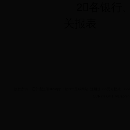
2各银行
关报表
版权所有：辽宁省注册365app下载365足球网站_注册送365元可提款_365BE
COPYRIGHT @Liaoning In